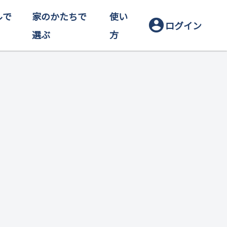
ルで
家のかたちで
使い
account_circle
ログイン
選ぶ
方